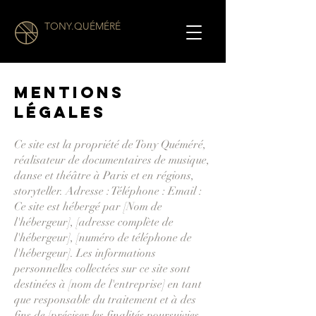
TONY.QUÉMÉRÉ
MENTIONS
LÉGALES
Ce site est la propriété de Tony Quéméré,
réalisateur de documentaires de musique,
danse et théâtre à Paris et en régions,
storyteller. Adresse : Téléphone : Email :
Ce site est hébergé par [Nom de
l'hébergeur], [adresse complète de
l'hébergeur], [numéro de téléphone de
l'hébergeur]. Les informations
personnelles collectées sur ce site sont
destinées à [nom de l'entreprise] en tant
que responsable du traitement et à des
fins de [préciser les finalités poursuivies