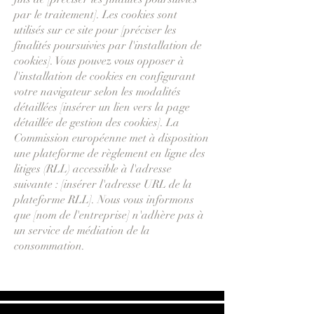
par le traitement]. Les cookies sont
utilisés sur ce site pour [préciser les
finalités poursuivies par l'installation de
cookies]. Vous pouvez vous opposer à
l'installation de cookies en configurant
votre navigateur selon les modalités
détaillées [insérer un lien vers la page
détaillée de gestion des cookies]. La
Commission européenne met à disposition
une plateforme de règlement en ligne des
litiges (RLL) accessible à l'adresse
suivante : [insérer l'adresse URL de la
plateforme RLL]. Nous vous informons
que [nom de l'entreprise] n'adhère pas à
un service de médiation de la
consommation.