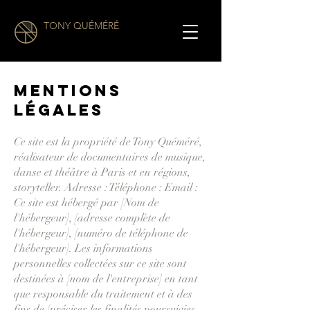
TONY QUÉMÉRÉ
MENTIONS
LÉGALES
Ce site est la propriété de Tony Quéméré,
réalisateur de documentaires de musique,
danse et théâtre à Paris et en régions,
storyteller. Adresse : Téléphone : Email :
Ce site est hébergé par [Nom de
l'hébergeur], [adresse complète de
l'hébergeur], [numéro de téléphone de
l'hébergeur]. Les informations
personnelles collectées sur ce site sont
destinées à [nom de l'entreprise] en tant
que responsable du traitement et à des
fins de [préciser les finalités poursuivies