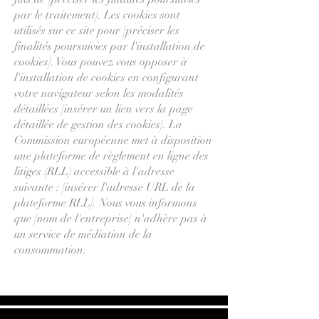
par le traitement]. Les cookies sont
utilisés sur ce site pour [préciser les
finalités poursuivies par l'installation de
cookies]. Vous pouvez vous opposer à
l'installation de cookies en configurant
votre navigateur selon les modalités
détaillées [insérer un lien vers la page
détaillée de gestion des cookies]. La
Commission européenne met à disposition
une plateforme de règlement en ligne des
litiges (RLL) accessible à l'adresse
suivante : [insérer l'adresse URL de la
plateforme RLL]. Nous vous informons
que [nom de l'entreprise] n'adhère pas à
un service de médiation de la
consommation.